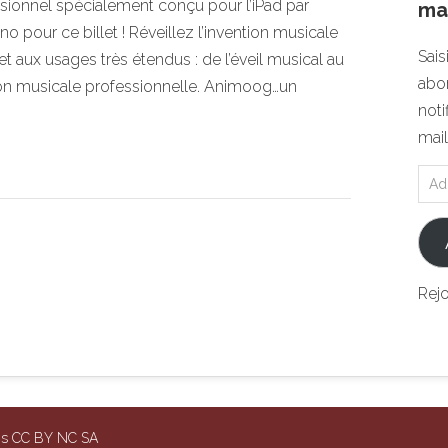
ionnel spécialement conçu pour l’iPad par
mai
o pour ce billet ! Réveillez l’invention musicale
Sais
 aux usages très étendus : de l’éveil musical au
abon
tion musicale professionnelle. Animoog…un
noti
mail
Rej
ons CC BY NC SA