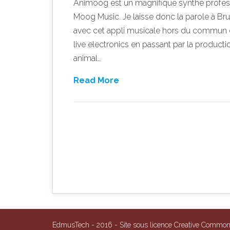
Animoog est un magnifique synthé profess
Moog Music. Je laisse donc la parole à Brun
avec cet appli musicale hors du commun et
live electronics en passant par la produc
animal…
Read More
Post navigation
EdmusTech - 2016 - Site sous licence Creative Comm