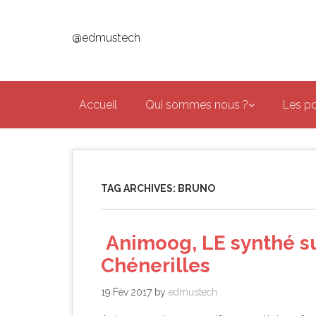
Skip
to
@edmustech
main
content
Accueil
Qui sommes nous ?
Les p
TAG ARCHIVES:
BRUNO
Animoog, LE synthé su
Chénerilles
19 Fév 2017
by
edmustech