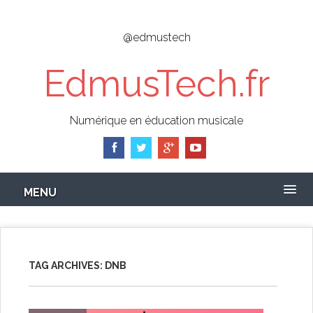
Skip
to
@edmustech
main
content
EdmusTech.fr
Numérique en éducation musicale
MENU
TAG ARCHIVES:
DNB