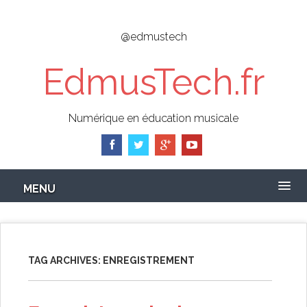
Skip
to
@edmustech
main
content
EdmusTech.fr
Numérique en éducation musicale
MENU
TAG ARCHIVES:
ENREGISTREMENT