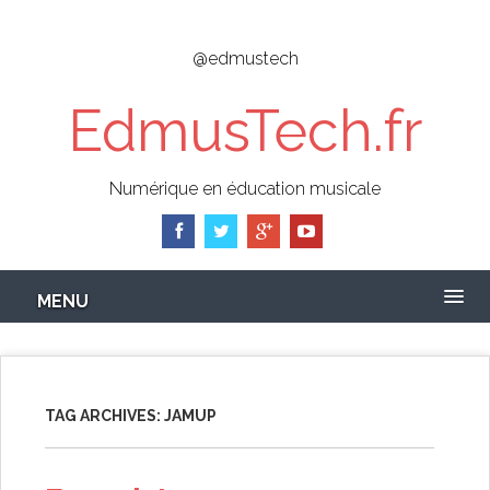
Skip
to
@edmustech
main
content
EdmusTech.fr
Numérique en éducation musicale
MENU
TAG ARCHIVES:
JAMUP