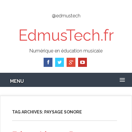
Skip
to
@edmustech
main
content
EdmusTech.fr
Numérique en éducation musicale
MENU
TAG ARCHIVES:
PAYSAGE SONORE