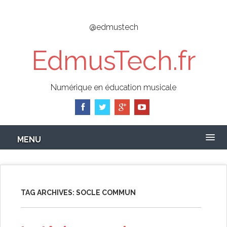
Skip
to
@edmustech
main
content
EdmusTech.fr
Numérique en éducation musicale
MENU
TAG ARCHIVES:
SOCLE COMMUN