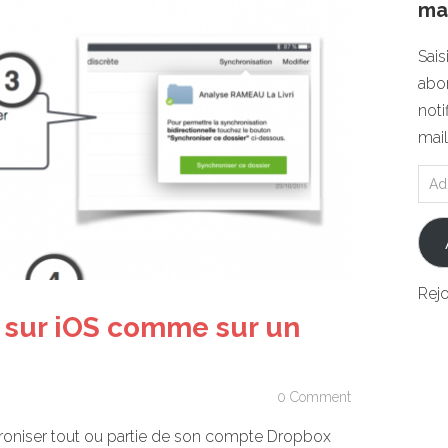
mai
Sais
abon
noti
mail
Rej
 sur iOS comme sur un
0 Comment
oniser tout ou partie de son compte Dropbox