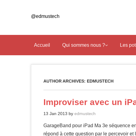
Skip
to
@edmustech
main
content
Accueil
Qui sommes nous ?
Les po
AUTHOR ARCHIVES:
EDMUSTECH
Improviser avec un iP
13 Jan 2013
by
edmustech
GarageBand pour iPad Ma 3e séquence en 
répond à cette question par le percevoir et 