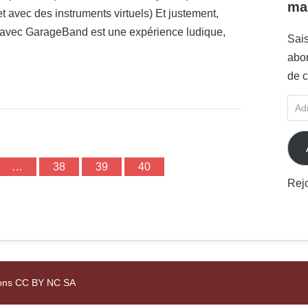
mai
et avec des instruments virtuels) Et justement,
t avec GarageBand est une expérience ludique,
Sais
abon
de c
…
38
39
40
Rej
mons CC BY NC SA