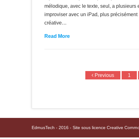
mélodique, avec le texte, seul, a plusieurs 
improviser avec un iPad, plus précisémen
créative…
Read More
Previous
1
Post navigation
EdmusTech - 2016 - Site sous licence Creative Com