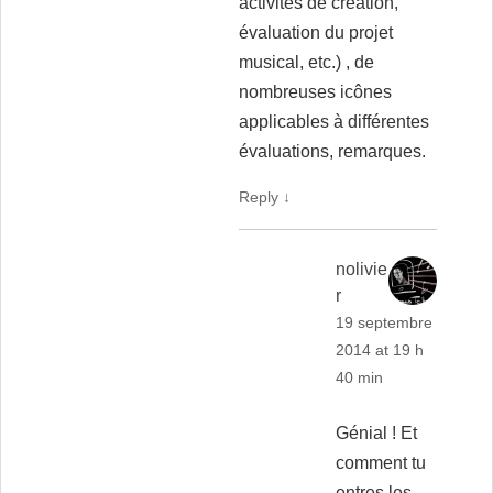
activités de création,
évaluation du projet
musical, etc.) , de
nombreuses icônes
applicables à différentes
évaluations, remarques.
Reply
↓
nolivie
r
19 septembre
2014 at 19 h
40 min
Génial ! Et
comment tu
entres les