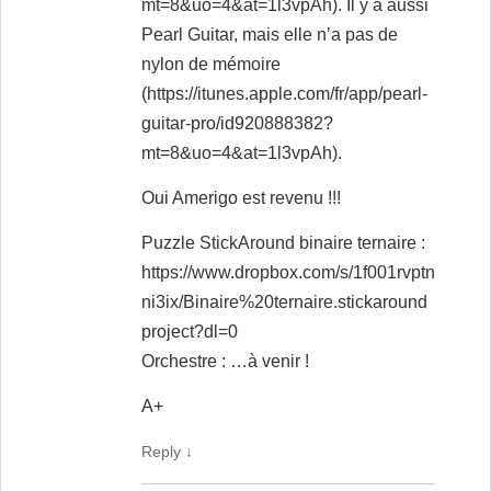
mt=8&uo=4&at=1l3vpAh
). Il y a aussi
Pearl Guitar, mais elle n’a pas de
nylon de mémoire
(
https://itunes.apple.com/fr/app/pearl-
guitar-pro/id920888382?
mt=8&uo=4&at=1l3vpAh
).
Oui Amerigo est revenu !!!
Puzzle StickAround binaire ternaire :
https://www.dropbox.com/s/1f001rvptn
ni3ix/Binaire%20ternaire.stickaround
project?dl=0
Orchestre : …à venir !
A+
Reply
↓