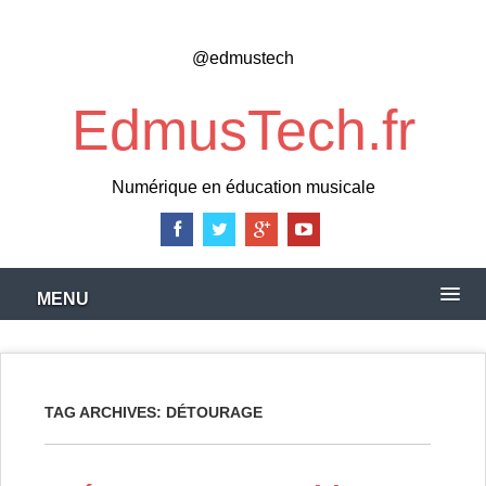
Skip
to
@edmustech
main
content
EdmusTech.fr
Numérique en éducation musicale
MENU
TAG ARCHIVES:
DÉTOURAGE