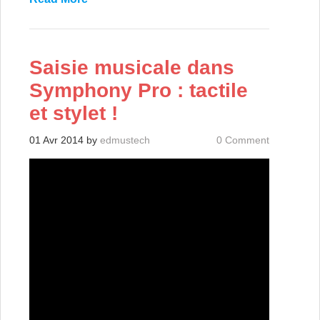
Saisie musicale dans
Symphony Pro : tactile
et stylet !
01 Avr 2014
by
edmustech
0 Comment