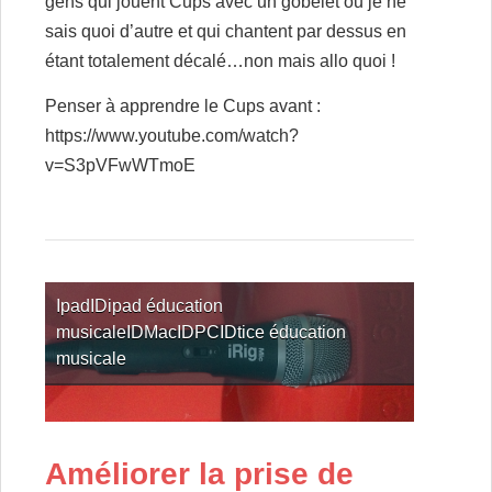
gens qui jouent Cups avec un gobelet ou je ne
sais quoi d’autre et qui chantent par dessus en
étant totalement décalé…non mais allo quoi !
Penser à apprendre le Cups avant :
https://www.youtube.com/watch?
v=S3pVFwWTmoE
Ipad
ID
ipad éducation
musicale
ID
Mac
ID
PC
ID
tice éducation
musicale
Améliorer la prise de