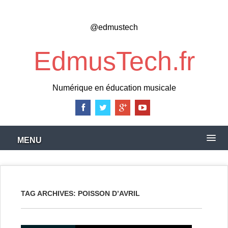
Skip
to
@edmustech
main
content
EdmusTech.fr
Numérique en éducation musicale
MENU
TAG ARCHIVES:
POISSON D’AVRIL