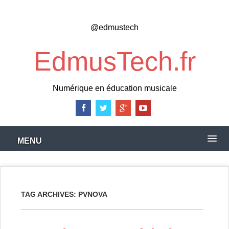
Skip
to
@edmustech
main
content
EdmusTech.fr
Numérique en éducation musicale
MENU
TAG ARCHIVES:
PVNOVA