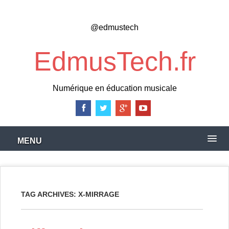
Skip
to
@edmustech
main
content
EdmusTech.fr
Numérique en éducation musicale
MENU
TAG ARCHIVES:
X-MIRRAGE