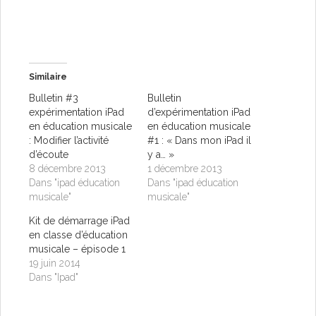
Similaire
Bulletin #3
Bulletin
expérimentation iPad
d’expérimentation iPad
en éducation musicale
en éducation musicale
: Modifier l’activité
#1 : « Dans mon iPad il
d’écoute
y a… »
8 décembre 2013
1 décembre 2013
Dans "ipad éducation
Dans "ipad éducation
musicale"
musicale"
Kit de démarrage iPad
en classe d’éducation
musicale – épisode 1
19 juin 2014
Dans "Ipad"