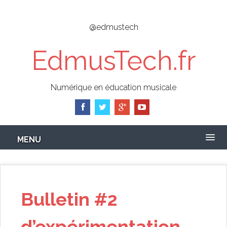
Skip
to
@edmustech
main
content
EdmusTech.fr
Numérique en éducation musicale
MENU
Bulletin #2
d’expérimentation