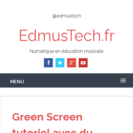
Skip
to
@edmustech
main
content
EdmusTech.fr
Numérique en éducation musicale
MENU
Green Screen
tutoriel avec du