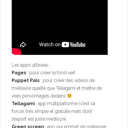
Les apps utilisées :
Pages
: pour créer le fond vert
Puppet Pals
: pour créer des vidéos de
meilleure qualité que Tellagami et mettre de
vrais personnages dedans
Tellagami
: app multiplatforme (c’est sa
force), très simple et gratuite mais dont
l’export est juste médiocre
Green screen
: app qui emmet de mélanger