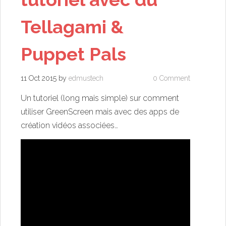
Tellagami &
Puppet Pals
11 Oct 2015
by
edmustech
0 Comment
Un tutoriel (long mais simple) sur comment
utiliser GreenScreen mais avec des apps de
création vidéos associées…