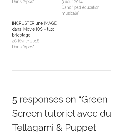
Dans "Apps"
3 août 2014
Dans "ipad éducation
musicale"
INCRUSTER une IMAGE
dans iMovie iOS – tuto
bricolage
26 février 2018
Dans "Apps"
5 responses on “
Green
Screen tutoriel avec du
Tellagami & Puppet