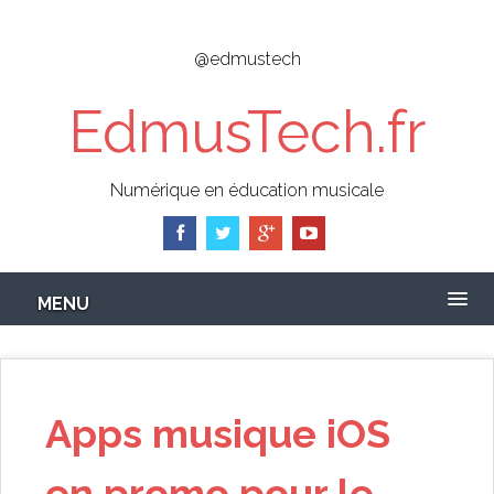
Skip
to
@edmustech
main
content
EdmusTech.fr
Numérique en éducation musicale
MENU
Apps musique iOS
en promo pour le