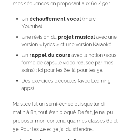
mes séquences en proposant aux 6e / 5e :
Un
échauffement
vocal
(
merci
Youtube
)
Une révision du
projet musical
avec une
version « lyrics » et une version Karaoké
Un
rappel du cours
avec la notion (sous
forme de capsule vidéo réalisée par mes
soins) :
ici pour les 6e
,
là pour les 5e
.
Des exercices d’écoutes (avec
Learning
apps
)
Mais…ce fut un semi-échec puisque lundi
matin à 8h, tout était bloqué. De fait, je n’ai pu
proposer mon contenu qu’à mes classes 6e et
5e. Pour les 4e et 3e j’ai du attendre…