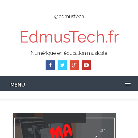
Skip
to
@edmustech
main
content
EdmusTech.fr
Numérique en éducation musicale
MENU