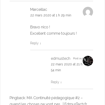
Marceillac
22 mars 2020 at 1 h 29 min
Bravo nico !
Excellent comme toujours !
Reply
↓
edmustech
Post author
22 mars 2020 at 21 h
54 min
Reply
↓
Pingback:
MA Continuité pédagogique #2 –
quand les choses ne vont pas… | EdmusTech.fr