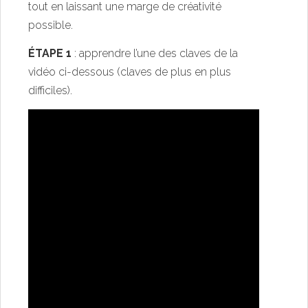
tout en laissant une marge de créativité
possible.
ÉTAPE 1
: apprendre l’une des claves de la
vidéo ci-dessous (claves de plus en plus
difficiles).