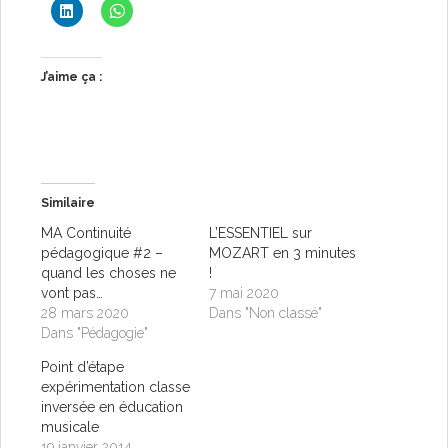
J’aime ça :
Similaire
MA Continuité
L’ESSENTIEL sur
pédagogique #2 –
MOZART en 3 minutes
quand les choses ne
!
vont pas…
7 mai 2020
28 mars 2020
Dans "Non classé"
Dans "Pédagogie"
Point d’étape
expérimentation classe
inversée en éducation
musicale
19 janvier 2014