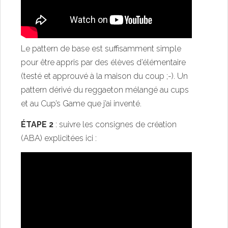
Le pattern de base est suffisamment simple
pour être appris par des élèves d’élémentaire
(testé et approuvé à la maison du coup ;-). Un
pattern dérivé du reggaeton mélangé au
cups
et au
Cup’s Game
que j’ai inventé.
ÉTAPE 2
: suivre les consignes de création
(ABA) explicitées ici :