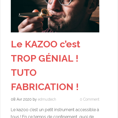
Le KAZOO c’est
TROP GÉNIAL !
TUTO
FABRICATION !
08 Avr 2020
by
edmustech
0 Comment
Le kazoo c’est un petit instrument accessible à
tous ! En ce temps de confinement, quoi de