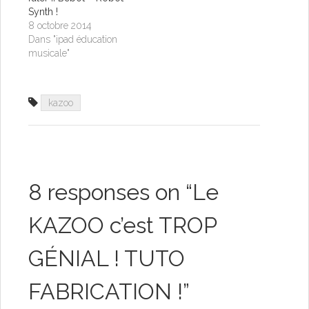
Synth !
8 octobre 2014
Dans "ipad éducation
musicale"
kazoo
8 responses on “
Le
KAZOO c’est TROP
GÉNIAL ! TUTO
FABRICATION !
”