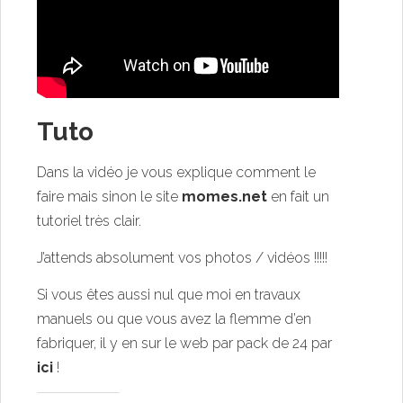
Tuto
Dans la vidéo je vous explique comment le
faire mais sinon le site
momes.net
en fait un
tutoriel très clair.
J’attends absolument vos photos / vidéos !!!!!
Si vous êtes aussi nul que moi en travaux
manuels ou que vous avez la flemme d’en
fabriquer, il y en sur le web par pack de 24 par
ici
!