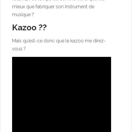
mieux que fabriquer son instrument de
musique ?
Kazoo ??
Mais qu’est-ce donc que le kazoo me direz-
vous ?