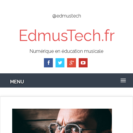
Skip
to
@edmustech
main
content
EdmusTech.fr
Numérique en éducation musicale
MENU