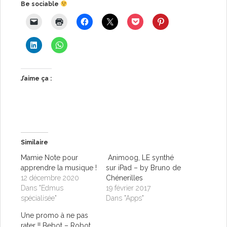
Be sociable
J’aime ça :
Similaire
Mamie Note pour
Animoog, LE synthé
apprendre la musique !
sur iPad – by Bruno de
12 décembre 2020
Chénerilles
Dans "Edmus
19 février 2017
spécialisée"
Dans "Apps"
Une promo à ne pas
rater !! Bebot – Robot