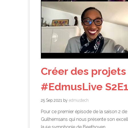
Créer des projets
#EdmusLive S2E
25 Sep 2021
by
edmustech
Pour ce premier épisode de la saison 2 d
Guilhemsans qui nous présente son excell
la 5e symphonie de Beethoven.