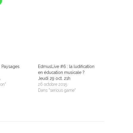
: Paysages
EdmusLive #6 : la ludification
en éducation musicale ?
5
Jeudi 29 oct. 21h
ion"
26 octobre 2015
Dans "serious game"