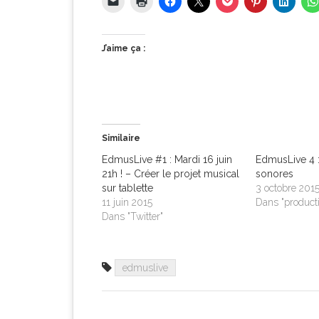
J’aime ça :
Similaire
EdmusLive #1 : Mardi 16 juin
EdmusLive 4 
21h ! – Créer le projet musical
sonores
sur tablette
3 octobre 201
11 juin 2015
Dans "product
Dans "Twitter"
edmuslive