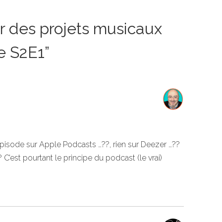
r des projets musicaux
e S2E1
”
épisode sur Apple Podcasts …??, rien sur Deezer …??
 C’est pourtant le principe du podcast (le vrai)