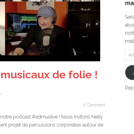
mai
Sais
abon
noti
mail
 musicaux de folie !
1
Rej
0 Comment
e notre podcast
#edmuslive
! Nous invitons Nelly
ent projet de percussions corporelles autour de