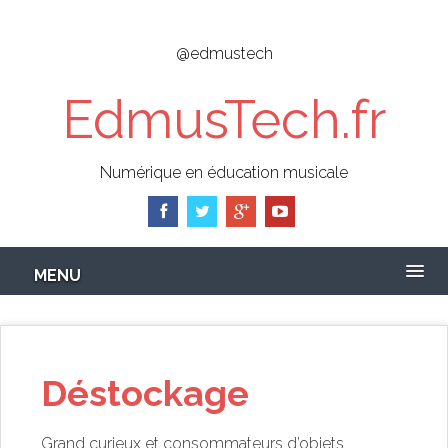
Skip
to
@edmustech
main
content
EdmusTech.fr
Numérique en éducation musicale
MENU
Déstockage
Grand curieux et consommateurs d’objets