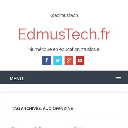
Skip
to
@edmustech
main
content
EdmusTech.fr
Numérique en éducation musicale
MENU
TAG ARCHIVES:
AUDIOFANZINE