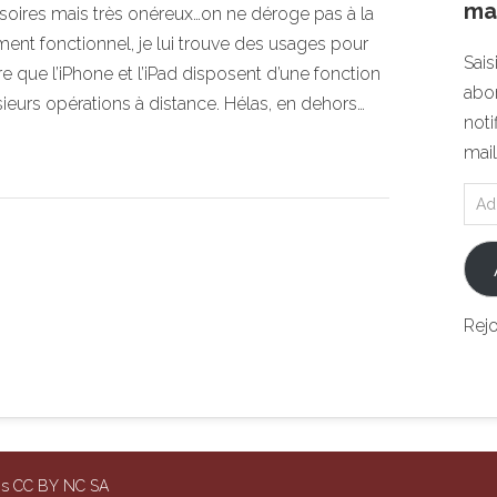
mai
ssoires mais très onéreux…on ne déroge pas à la
ment fonctionnel, je lui trouve des usages pour
Sais
 que l’iPhone et l’iPad disposent d’une fonction
abon
ieurs opérations à distance. Hélas, en dehors…
noti
mail
Rej
ons CC BY NC SA