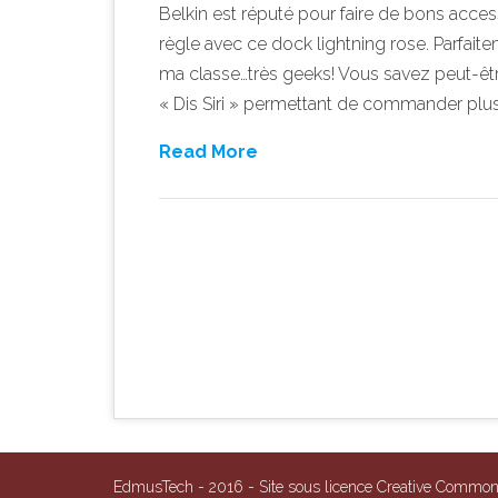
Belkin est réputé pour faire de bons acce
règle avec ce dock lightning rose. Parfaite
ma classe…très geeks! Vous savez peut-être
« Dis Siri » permettant de commander plus
Read More
Post navigation
EdmusTech - 2016 - Site sous licence Creative Comm