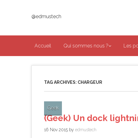
Skip
to
@edmustech
main
content
Accueil
Qui sommes nous ?
Les p
TAG ARCHIVES:
CHARGEUR
Geek
(Geek) Un dock lightnin
16 Nov 2015
by
edmustech