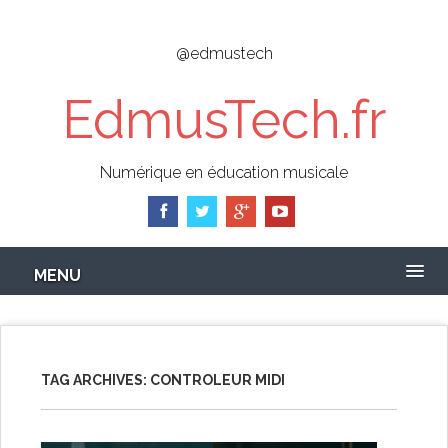
Skip
to
@edmustech
main
content
EdmusTech.fr
Numérique en éducation musicale
MENU
TAG ARCHIVES:
CONTROLEUR MIDI