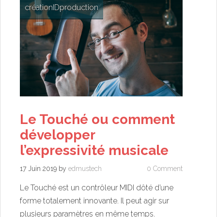
création
ID
production
Le Touché ou comment
développer
l’expressivité musicale
17 Juin 2019
by
edmustech
0 Comment
Le Touché est un contrôleur MIDI dôté d’une
forme totalement innovante. Il peut agir sur
plusieurs paramètres en même temps.