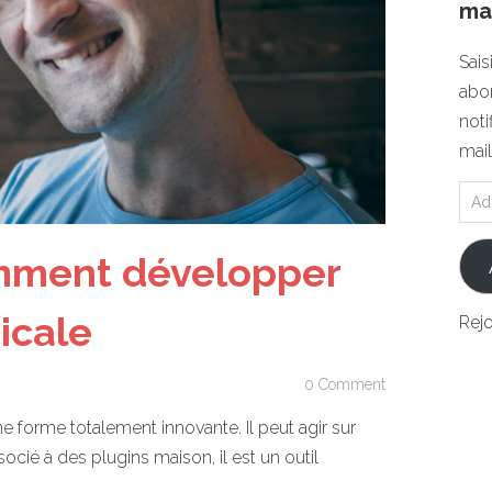
mai
Sais
abon
noti
mail
mment développer
icale
Rej
0 Comment
e forme totalement innovante. Il peut agir sur
ié à des plugins maison, il est un outil