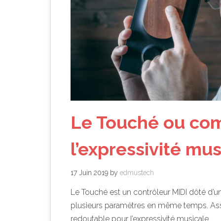
Le Touché ou co
l’expressivité mus
17 Juin 2019
by
edmustech
Le Touché est un contrôleur MIDI dôté d’un
plusieurs paramètres en même temps. Assoc
redoutable pour l’expressivité musicale.