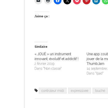
J’aime ça :
Similaire
« JOUÉ » un instrument
Une app cout
innovant, évolutif et addictif !
jouer de la m
2 février 2019
ThumbJam
Dans "Non classé"
14 septembre
Dans "Ipad"
controleur midi
expressivee
touché