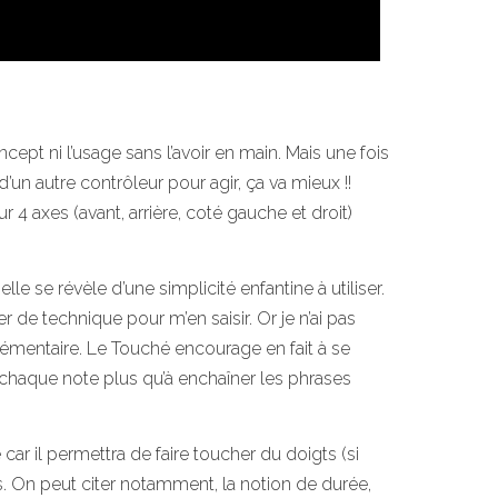
oncept ni l’usage sans l’avoir en main. Mais une fois
un autre contrôleur pour agir, ça va mieux !!
ur 4 axes (avant, arrière, coté gauche et droit)
le se révèle d’une simplicité enfantine à utiliser.
r de technique pour m’en saisir. Or je n’ai pas
lémentaire. Le Touché encourage en fait à se
à chaque note plus qu’à enchaîner les phrases
car il permettra de faire toucher du doigts (si
es. On peut citer notamment, la notion de durée,