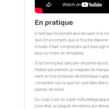
En pratique
Il n’est pas forcément aisé de saisir ni le c
que l’on a compris que le Touché dépend d’
Ensuite, il faut comprendre qu’il peut agir s
plus ou moins en simultané.
Si sa forme peut dérouter de prime abord, el
N’étant pas pianiste, je craignais de manque
senti du tout le besoin de technique supp
concentrer sur ce que l’on veut faire dire 
pleines de notes.
Du coup, il est un super outil pédagogique 
j’ose dire), un paquet de notions aux élèv