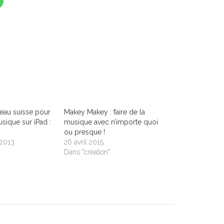
eau suisse pour
Makey Makey : faire de la
usique sur iPad :
musique avec n’importe quoi
ou presque !
 2013
26 avril 2015
Dans "création"