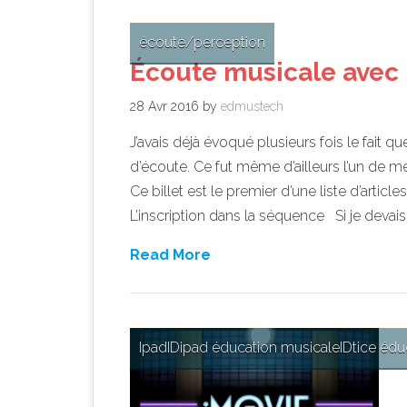
écoute/perception
Écoute musicale avec 
28 Avr 2016
by
edmustech
J’avais déjà évoqué plusieurs fois le fait qu
d’écoute. Ce fut même d’ailleurs l’un de mes
Ce billet est le premier d’une liste d’arti
L’inscription dans la séquence Si je devais
Read More
Ipad
ID
ipad éducation musicale
ID
tice édu