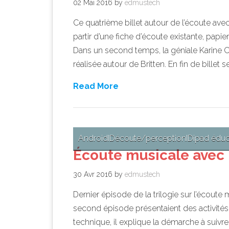
02 Mai 2016
by
edmustech
Ce quatrième billet autour de l’écoute ave
partir d’une fiche d’écoute existante, papie
Dans un second temps, la géniale Karine C
réalisée autour de Britten. En fin de billet 
Read More
Android
ID
écoute/perception
ID
ipad éduc
Écoute musicale avec 
30 Avr 2016
by
edmustech
Dernier épisode de la trilogie sur l’écoute 
second épisode présentaient des activités 
technique, il explique la démarche à suivr