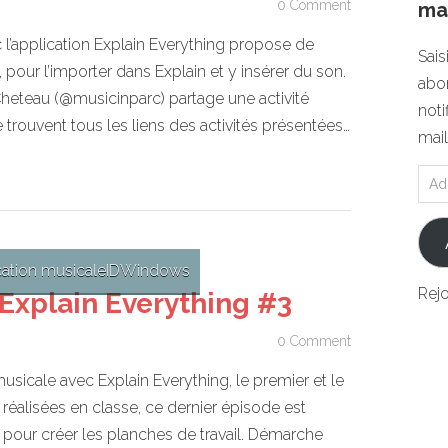
0 Comment
mai
c l’application Explain Everything propose de
Sais
r, pour l’importer dans Explain et y insérer du son.
abon
heteau (@musicinparc) partage une activité
noti
se trouvent tous les liens des activités présentées…
mail
ation musicale
ID
Windows
Rej
Explain Everything #3
0 Comment
musicale avec Explain Everything, le premier et le
réalisées en classe, ce dernier épisode est
e pour créer les planches de travail. Démarche