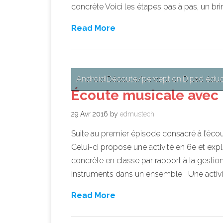
concrète Voici les étapes pas à pas, un bri
Read More
Android
ID
écoute/perception
ID
ipad éduc
Écoute musicale avec 
29 Avr 2016
by
edmustech
Suite au premier épisode consacré à l’écout
Celui-ci propose une activité en 6e et ex
concrète en classe par rapport à la gestion
instruments dans un ensemble Une activit
Read More