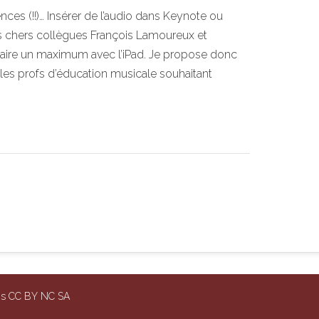
nces (!!)… Insérer de l’audio dans Keynote ou
mes chers collègues François Lamoureux et
 faire un maximum avec l’iPad. Je propose donc
 les profs d’éducation musicale souhaitant
ons CC BY NC SA