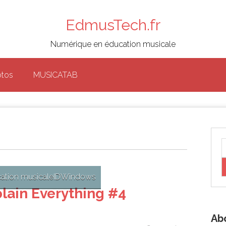
EdmusTech.fr
Numérique en éducation musicale
otos
MUSICATAB
ation musicale
ID
Windows
lain Everything #4
Ab