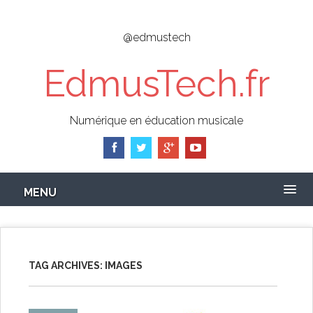
Skip
to
@edmustech
main
content
EdmusTech.fr
Numérique en éducation musicale
MENU
TAG ARCHIVES:
IMAGES