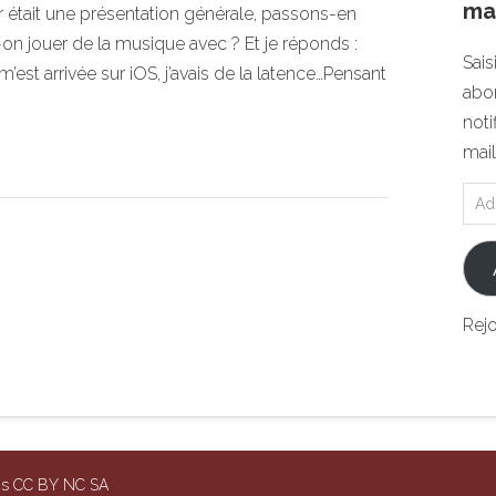
mai
r était une présentation générale, passons-en
on jouer de la musique avec ? Et je réponds :
Sais
’est arrivée sur iOS, j’avais de la latence…Pensant
abon
noti
mail
Rej
ons CC BY NC SA