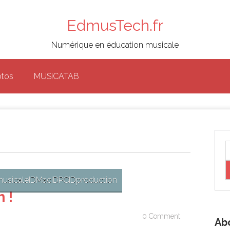
EdmusTech.fr
Numérique en éducation musicale
otos
MUSICATAB
musicale
ID
Mac
ID
PC
ID
production
 !
0 Comment
Ab