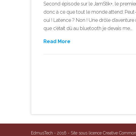
Second épisode sur le JamStik+, le premie
donc à ce que tout le monde attend: Peut-
oui ! Latence ? Non ! Une drôle d’aventure m
que c’était dû au bluetooth je devais me…
Read More
Post navigation
EdmusTech - 2016 - Site sous licence Creative Comm