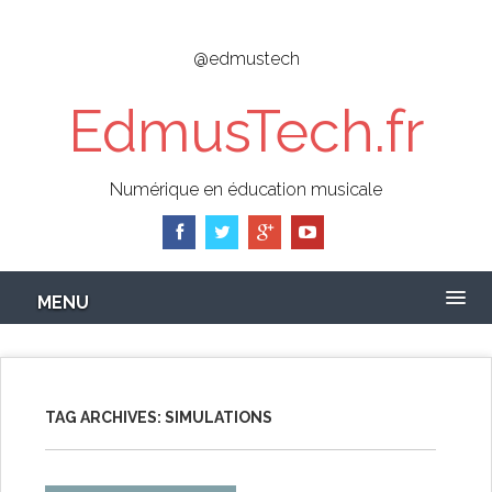
Skip
to
@edmustech
main
content
EdmusTech.fr
Numérique en éducation musicale
MENU
TAG ARCHIVES:
SIMULATIONS