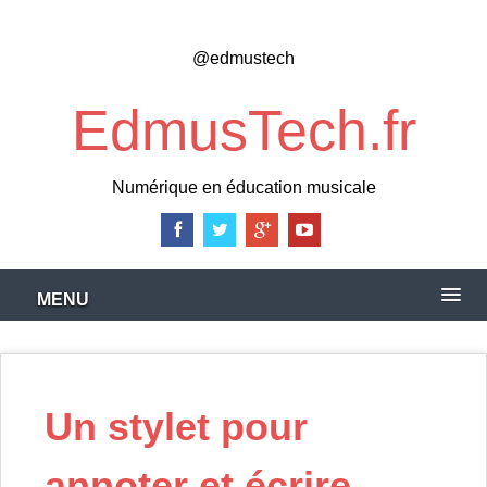
Skip
to
@edmustech
main
content
EdmusTech.fr
Numérique en éducation musicale
MENU
Un stylet pour
annoter et écrire