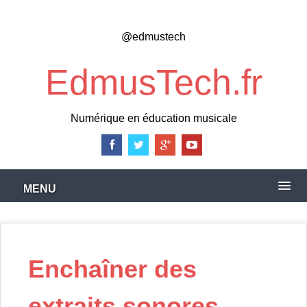
Skip
to
@edmustech
main
content
EdmusTech.fr
Numérique en éducation musicale
MENU
Enchaîner des
extraits sonores