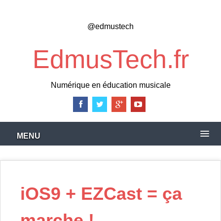
Skip
to
@edmustech
main
content
EdmusTech.fr
Numérique en éducation musicale
MENU
iOS9 + EZCast = ça
marche !