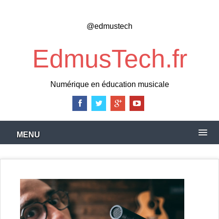
Skip
to
@edmustech
main
content
EdmusTech.fr
Numérique en éducation musicale
MENU