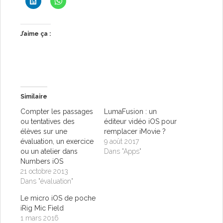
J’aime ça :
Similaire
Compter les passages
LumaFusion : un
ou tentatives des
éditeur vidéo iOS pour
élèves sur une
remplacer iMovie ?
évaluation, un exercice
9 août 2017
ou un atelier dans
Dans "Apps"
Numbers iOS
21 octobre 2013
Dans "évaluation"
Le micro iOS de poche
iRig Mic Field
1 mars 2016