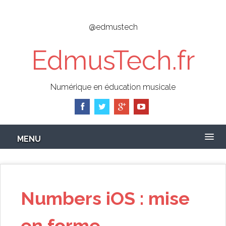
Skip
to
@edmustech
main
content
EdmusTech.fr
Numérique en éducation musicale
MENU
Numbers iOS : mise
en forme