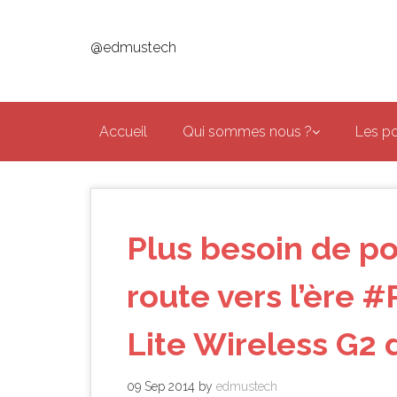
Skip
to
@edmustech
main
content
Accueil
Qui sommes nous ?
Les p
Plus besoin de por
route vers l’ère 
Lite Wireless G2
09 Sep 2014
by
edmustech