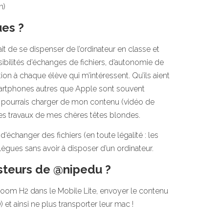
n
)
ues ?
t de se dispenser de l’ordinateur en classe et
sibilités d’échanges de fichiers, d’autonomie de
ion à chaque élève qui m’intéressent. Qu’ils aient
rtphones autres que Apple sont souvent
e pourrais charger de mon contenu (vidéo de
es travaux de mes chères têtes blondes.
d’échanger des fichiers (en toute légalité : les
llègues sans avoir à disposer d’un ordinateur.
steurs de @nipedu ?
u Zoom H2 dans le Mobile Lite, envoyer le contenu
et ainsi ne plus transporter leur mac !