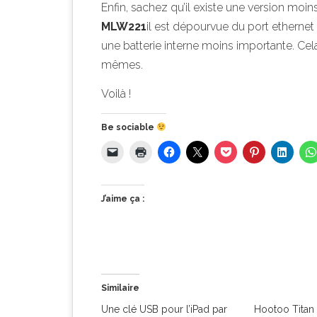
Enfin, sachez qu’il existe une version moin
MLW221
il est dépourvue du port etherne
une batterie interne moins importante. Cela 
mêmes.
Voilà !
Be sociable
J’aime ça :
Similaire
Une clé USB pour l’iPad par
Hootoo Titan 