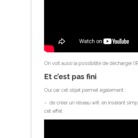
On voit aussi la possibilité de décharger l
Et c’est pas fini
Oui car cet objet permet également :
– de créer un réseau wifi, en insérant sim
cet effet :