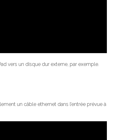
’iPad vers un disque dur externe, par exemple.
plement un câble ethernet dans l’entrée prévue à