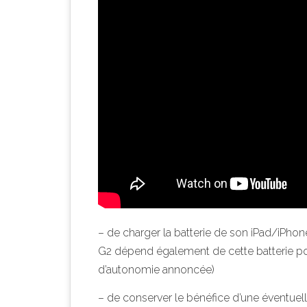
– de charger la batterie de son iPad/iPhone
G2 dépend également de cette batterie po
d’autonomie annoncée)
– de conserver le bénéfice d’une éventuel