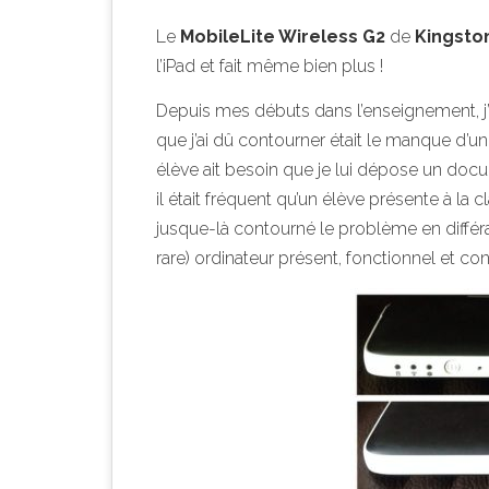
Le
MobileLite Wireless G2
de
Kingsto
l’iPad et fait même bien plus !
Depuis mes débuts dans l’enseignement, j’e
que j’ai dû contourner était le manque d’un 
élève ait besoin que je lui dépose un docum
il était fréquent qu’un élève présente à la c
jusque-là contourné le problème en différan
rare) ordinateur présent, fonctionnel et con