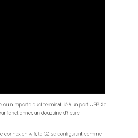
 ou n’importe quel terminal lié à un port USB (le
ur fonctionner, un douzaine d’heure
le connexion wifi, le G2 se configurant comme