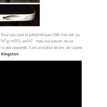
r ! Pour peu que le périphérique USB (clé usb ou
 FAT32, NTFS, exFAT : mais nul besoin de se
i elle apparait), il est possible de lire, de copier
e
Kingston
.