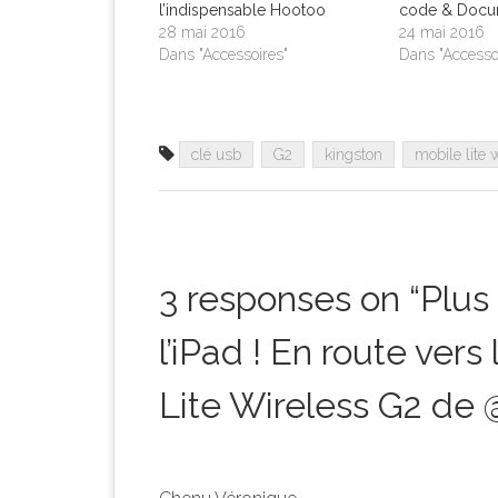
l’indispensable Hootoo
code & Docu
28 mai 2016
24 mai 2016
Dans "Accessoires"
Dans "Accesso
clé usb
G2
kingston
mobile lite 
3 responses on “
Plus
l’iPad ! En route vers
Lite Wireless G2 de