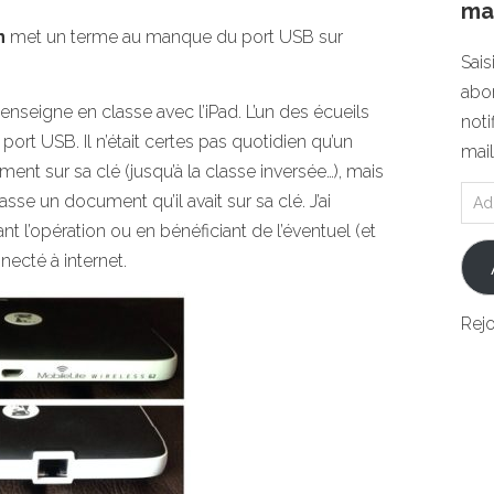
mai
n
met un terme au manque du port USB sur
Sais
abon
nseigne en classe avec l’iPad. L’un des écueils
noti
port USB. Il n’était certes pas quotidien qu’un
mail
ent sur sa clé (jusqu’à la classe inversée…), mais
lasse un document qu’il avait sur sa clé. J’ai
t l’opération ou en bénéficiant de l’éventuel (et
necté à internet.
Rej