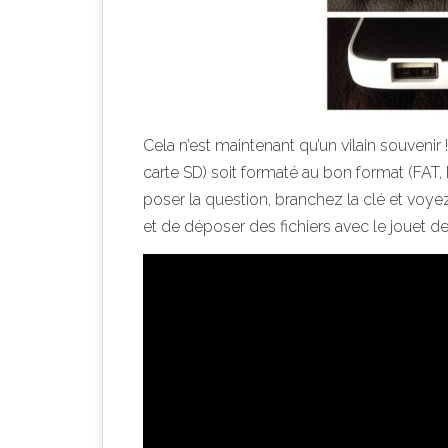
Cela n’est maintenant qu’un vilain souveni
carte SD) soit formaté au bon format (FAT,
poser la question, branchez la clé et voyez s
et de déposer des fichiers avec le jouet d