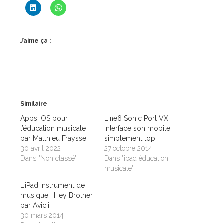
J’aime ça :
Similaire
Apps iOS pour
Line6 Sonic Port VX :
l’éducation musicale
interface son mobile
par Matthieu Fraysse !
simplement top!
30 avril 2022
27 octobre 2014
Dans "Non classé"
Dans "ipad éducation
musicale"
L’iPad instrument de
musique : Hey Brother
par Avicii
30 mars 2014