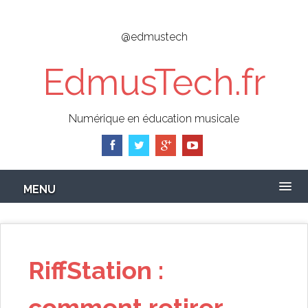
Skip
to
@edmustech
main
content
EdmusTech.fr
Numérique en éducation musicale
MENU
RiffStation :
comment retirer