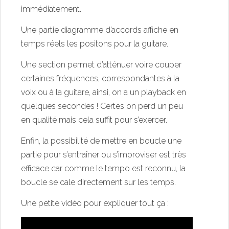
immédiatement.
Une partie diagramme d’accords affiche en
temps réels les positons pour la guitare.
Une section permet d’atténuer voire couper
certaines fréquences, correspondantes à la
voix ou à la guitare, ainsi, on a un playback en
quelques secondes ! Certes on perd un peu
en qualité mais cela suffit pour s’exercer.
Enfin, la possibilité de mettre en boucle une
partie pour s’entraîner ou s’improviser est très
efficace car comme le tempo est reconnu, la
boucle se cale directement sur les temps.
Une petite vidéo pour expliquer tout ça :