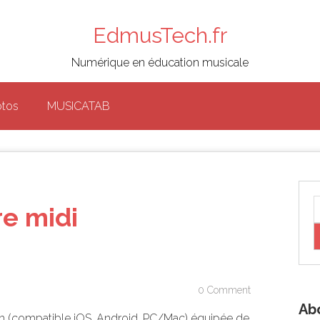
EdmusTech.fr
Numérique en éducation musicale
otos
MUSICATAB
re midi
0 Comment
Ab
th (compatible iOS, Android, PC/Mac) équipée de