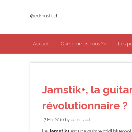
Skip
to
@edmustech
main
content
Accueil
Qui sommes nous ?
Les p
Jamstik+, la guita
révolutionnaire ?
17 Mai 2016
by
edmustech
Le
Jamstik+
est une guitare midi bluetoo