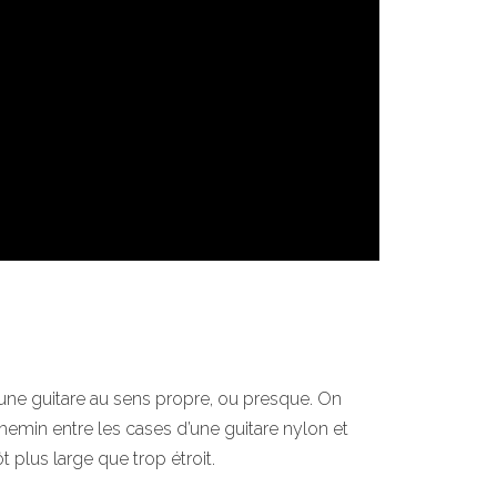
t une guitare au sens propre, ou presque. On
emin entre les cases d’une guitare nylon et
 plus large que trop étroit.