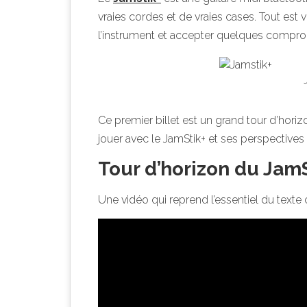
vraies cordes et de vraies cases. Tout est
l’instrument et accepter quelques compro
Ce premier billet est un grand tour d’hori
jouer avec le JamStik+ et ses perspectives
Tour d’horizon du JamS
Une vidéo qui reprend l’essentiel du texte 