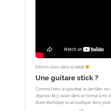
Entrons donc dans le détail
Une guitare stick ?
Comme l’intro le spécifiait, le JamStik+ es
dispose de 5 cases dans un format à mi-ch
d’une électrique ou acoustique, donc plutôt