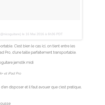
 (@nicoguitare) le
16 Mai 2016 à 6h36 PDT
table. C’est bien le cas ici, on tient entre les
d Pro, d’une taille parfaitement transportable.
k+ et iPad Pro
d’en disposer et il faut avouer que c’est pratique,