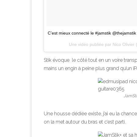
C’est mieux connecté le #jamstik @thejamstik
Une vidéo publiée par Nico Olivier
Stik évoque le côté tout en un voire transpor
mains un engin à peine plus grand qu’un iPa
JamSti
Une housse dédiée existe, j’ai eu la chance 
on la met autour du bras et c’est parti.