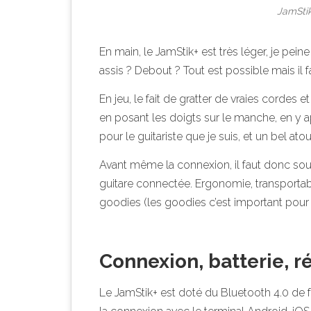
JamStik
En main, le JamStik+ est très léger, je pein
assis ? Debout ? Tout est possible mais il f
En jeu, le fait de gratter de vraies cordes e
en posant les doigts sur le manche, en y ap
pour le guitariste que je suis, et un bel at
Avant même la connexion, il faut donc so
guitare connectée. Ergonomie, transportabil
goodies (les goodies c’est important pour l
Connexion, batterie, r
Le JamStik+ est doté du Bluetooth 4.0 de f