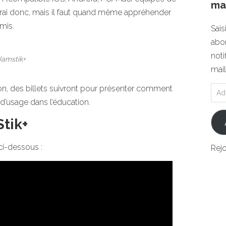
mai
 vrai donc, mais il faut quand même appréhender
mis.
Sais
abon
noti
Jamstik+
mail
zon, des billets suivront pour présenter comment
 d’usage dans l’éducation.
tik+
ci-dessous :
Rej