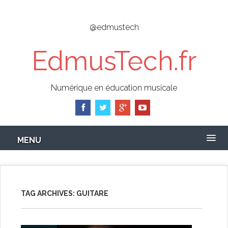
Skip
to
@edmustech
main
content
EdmusTech.fr
Numérique en éducation musicale
MENU
TAG ARCHIVES:
GUITARE