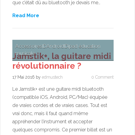
que c’était dû au bluetooth je devais me…
Read More
Accessoires
ID
Android
ID
ipad éducation
musicale
Jamstik+, la guitare midi
révolutionnaire ?
17 Mai 2016
by
edmustech
0 Comment
Le Jamstik+ est une guitare midi bluetooth
(compatible iOS, Android, PC/Mac) équipée
de vraies cordes et de vraies cases. Tout est
vrai donc, mais il faut quand même
appréhender l’instrument et accepter
quelques compromis. Ce premier billet est un