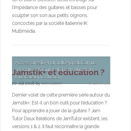
l’impédance des guitares et basses pour
sculpter son son aux petits oignons,
concoctés par la société italienne IK
Multimédia.
Accessoires
ID
Android
ID
Apps
ID
Edmus
spécialisée
ID
Guitare
ID
ipad éducation
Jamstik+ et éducation ?
musicale
ID
production
20 Juil 2016
by
edmustech
0 Comment
Dernier volet de cette première série autour du
Jamstik+. Est-il un bon outil pour l’éducation ?
Pour apprendre à jouer de la guitare ? Jam
Tutor Deux itérations de JamTutor existent, les
versions 1 & 2. Il faut reconnaître la grande