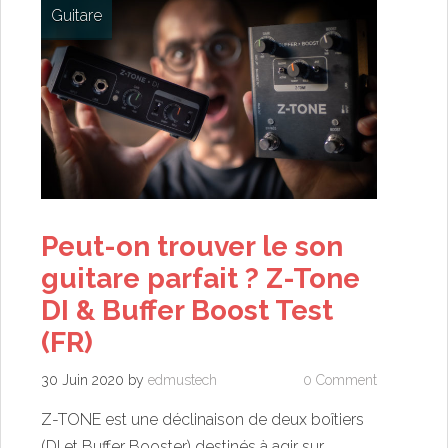
Guitare
Peut-on trouver le son
guitare parfait ? Z-Tone
DI & Buffer Boost Test
(FR)
30 Juin 2020
by
edmustech
0 Comment
Z-TONE est une déclinaison de deux boîtiers
(DI et Buffer Booster) destinés à agir sur