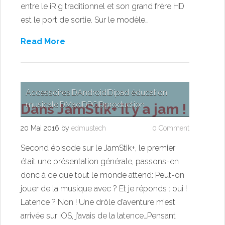
entre le iRig traditionnel et son grand frère HD
est le port de sortie. Sur le modèle…
Read More
Accessoires
ID
Android
ID
ipad éducation
musicale
ID
Mac
ID
PC
ID
production
Dans JamStik+ il y a jam !
20 Mai 2016
by
edmustech
0 Comment
Second épisode sur le JamStik+, le premier
était une présentation générale, passons-en
donc à ce que tout le monde attend: Peut-on
jouer de la musique avec ? Et je réponds : oui !
Latence ? Non ! Une drôle d’aventure m’est
arrivée sur iOS, j’avais de la latence…Pensant