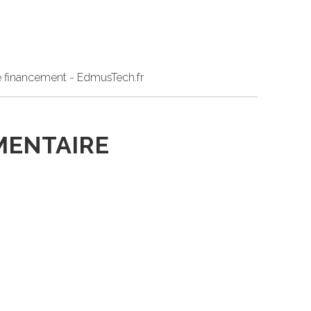
de financement - EdmusTech.fr
MENTAIRE