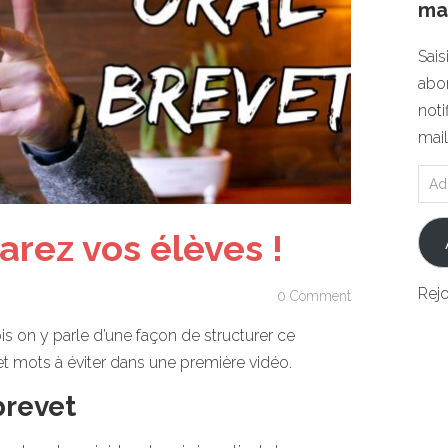
mai
Sais
abon
noti
mail
arez vos élèves !
Rej
0 Comment
ois on y parle d’une façon de structurer ce
cs et mots à éviter dans une première vidéo.
brevet