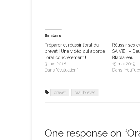
Similaire
Préparer et réussir l’oral du
Réussir ses 
brevet ! Une vidéo qui aborde
SA VIE ! – De
l’oral concrètement !
Blablareau !
3 juin 2018
15 mai 2019
Dans "évaluation"
Dans "YouTub
brevet
oral brevet
One response on “
Or