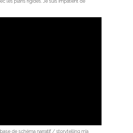
 les plans rigides. Je suis impatient de
 base de schéma narratif / storytelling m’a