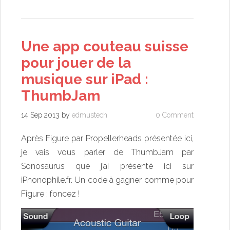
Une app couteau suisse
pour jouer de la
musique sur iPad :
ThumbJam
14 Sep 2013
by
edmustech
0 Comment
Après Figure par Propellerheads présentée
ici
,
je vais vous parler de ThumbJam par
Sonosaurus que j’ai présenté
ici
sur
iPhonophile.fr. Un code à gagner comme pour
Figure : foncez !