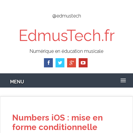
Skip
to
@edmustech
main
content
EdmusTech.fr
Numérique en éducation musicale
MENU
Numbers iOS : mise en
forme conditionnelle