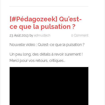
[#Pédagozeek] Qu’est-
ce que la pulsation ?
23 Août 2013
by
edmustech
0 Comment
Nouvelle vidéo : Qu’est-ce que la pulsation ?
Un peu long, des détails à revoir surement !
Merci pour vos retours, critiques…