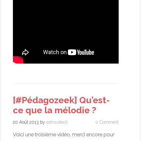
[#Pédagozeek] Qu’est-
ce que la mélodie ?
20 Août 2013
by
edmustech
0 Comment
Voici une troisième vidéo, merci encore pour