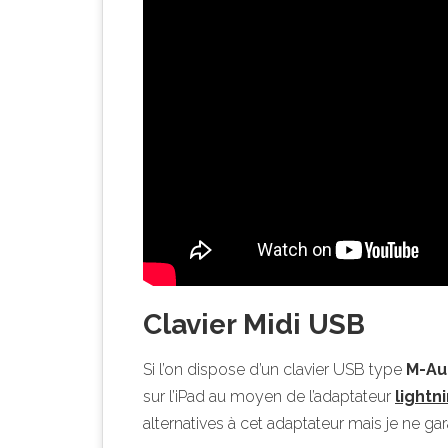
Clavier Midi USB
Si l’on dispose d’un clavier USB type
M-Au
sur l’iPad au moyen de l’adaptateur
lightn
alternatives à cet adaptateur mais je ne ga