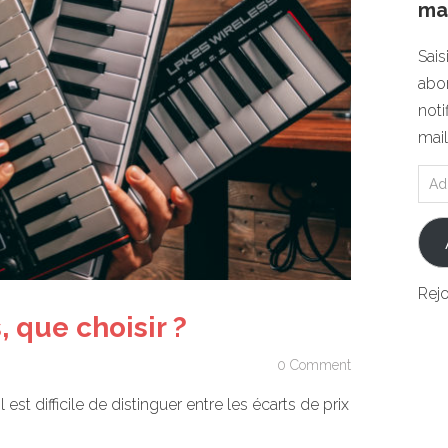
mai
Sais
abon
noti
mail
Rej
, que choisir ?
0 Comment
 est difficile de distinguer entre les écarts de prix