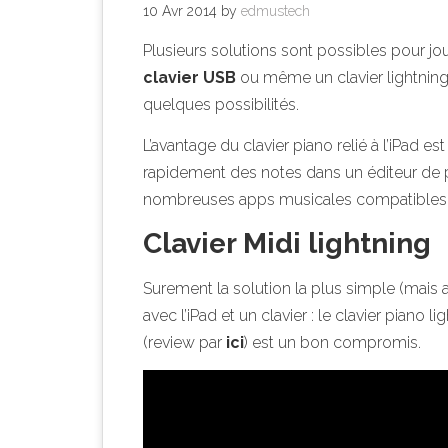
10 Avr 2014
by
edmustech
Plusieurs solutions sont possibles pour j
clavier USB
ou même un clavier lightning 
quelques possibilités.
L’avantage du clavier piano relié à l’iPad es
rapidement des notes dans un éditeur de pa
nombreuses apps musicales compatibles 
Clavier Midi lightning
Surement la solution la plus simple (mais a
avec l’iPad et un clavier : le clavier pian
(review par
ici
) est un bon compromis.