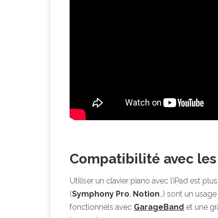
Compatibilité avec les
Utiliser un clavier piano avec l’iPad est pl
(
Symphony Pro
,
Notion
…) sont un usage 
fonctionnels avec
GarageBand
et une gr