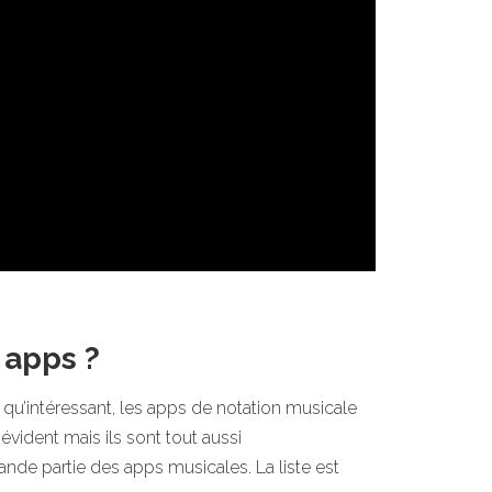
 apps ?
us qu’intéressant, les apps de notation musicale
évident mais ils sont tout aussi
ande partie des apps musicales. La liste est