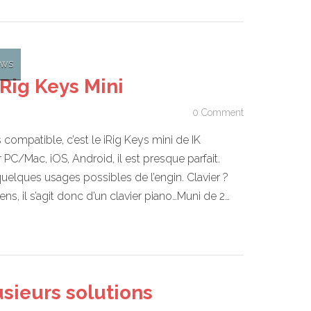
ws
iRig Keys Mini
0 Comment
s compatible, c’est le iRig Keys mini de IK
PC/Mac, iOS, Android, il est presque parfait.
uelques usages possibles de l’engin. Clavier ?
ns, il s’agit donc d’un clavier piano…Muni de 2…
usieurs solutions