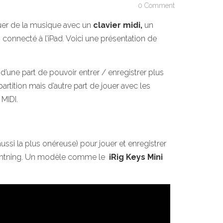
0 Comment
ouer de la musique avec un
clavier midi,
un
connecté à l’iPad. Voici une présentation de
t d’une part de pouvoir entrer / enregistrer plus
rtition mais d’autre part de jouer avec les
MIDI.
ussi la plus onéreuse) pour jouer et enregistrer
o lightning. Un modèle comme le
iRig Keys Mini