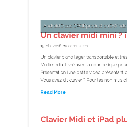
Android
ID
Ipad
ID
PC
ID
production
ID
Windo
Un clavier midi mini ? 
15 Mai 2016
by
edmustech
Un clavier piano léger, transportable et trè
Multimedia. Livré avec la conncetique pour 
Présentation Une petite vidéo présentant q
Vous avez dit clavier ? Pour les non musicie
Read More
Clavier Midi et iPad pl