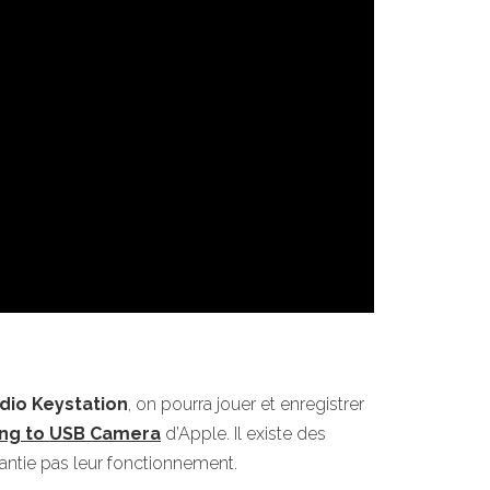
dio Keystation
, on pourra jouer et enregistrer
ing to USB Camera
d’Apple. Il existe des
rantie pas leur fonctionnement.