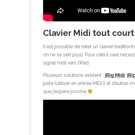
Clavier Midi tout cour
Il est possible de relier un clavier traditi
on ne se sert plus). Pour cela il sera néces
signal midi vers l’iPad.
Plusieurs solutions existent :
iRig Midi
,
iRi
juste l’utiliser en entrée MIDI !) et d’autres
que j’espère proche