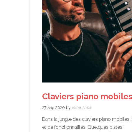
Claviers piano mobiles
27 Sep 2020
by
edmustech
Dans la jungle des claviers piano mobiles, il
et de fonctionnalités. Quelques pistes !