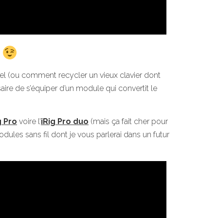
t
onnel (ou comment recycler un vieux clavier dont
saire de s’équiper d’un module qui convertit le
g Pro
voire l’
iRig Pro duo
(mais ça fait cher pour
 modules sans fil dont je vous parlerai dans un futur