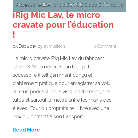
Accessoires
ID
Android
ID
BYOD
ID
Ipad
ID
Windows
iRig Mic Lav, le micro
cravate pour l’éducation
!
05 Déc 2015
by
edmustech
0 Comment
Le micro cravate iRig Mic Lav du fabricant
italien IK Multimedia est un tout petit
accessoire intelligemment conçu et
diablement pratique pour enregistrer sa voix,
faire un podcast, de la visio-conférence, des
tutos et surtout, à mettre entre les mains des
élèves ! Tour du propriétaire Livré avec une
box qui permettra son transport…
Read More