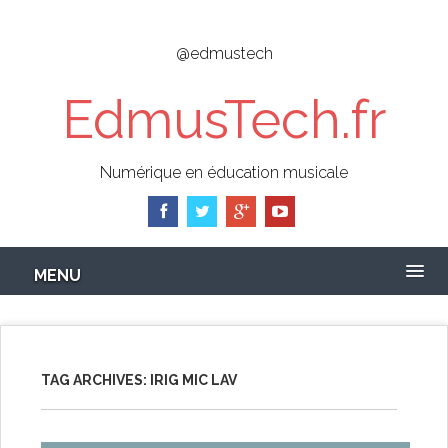
Skip
to
@edmustech
main
content
EdmusTech.fr
Numérique en éducation musicale
MENU
TAG ARCHIVES:
IRIG MIC LAV