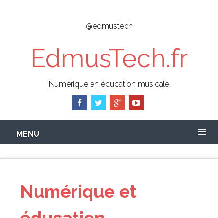
Skip
to
@edmustech
main
content
EdmusTech.fr
Numérique en éducation musicale
MENU
Numérique et
éducation