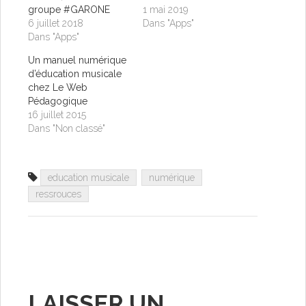
groupe #GARONE
1 mai 2019
6 juillet 2018
Dans "Apps"
Dans "Apps"
Un manuel numérique
d’éducation musicale
chez Le Web
Pédagogique
16 juillet 2015
Dans "Non classé"
education musicale
numérique
ressrouces
LAISSER UN