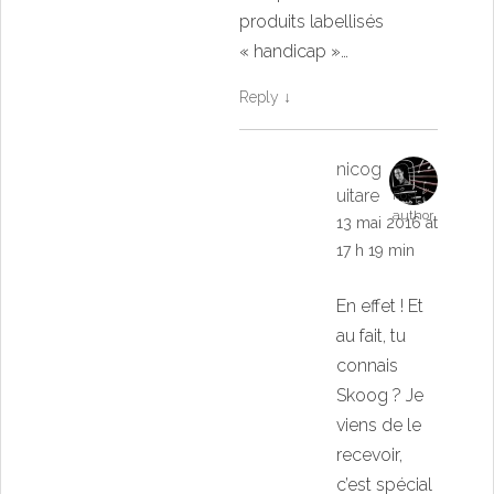
produits labellisés
« handicap »…
Reply
↓
nicog
uitare
Post
author
13 mai 2016 at
17 h 19 min
En effet ! Et
au fait, tu
connais
Skoog ? Je
viens de le
recevoir,
c’est spécial