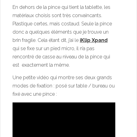
En dehors de la pince qui tient la tablette, les
matériaux choisis sont très convaincants.
Plastique certes, mais costaud. Seule la pince
donc a quelques éléments que je trouve un
brin fragile. Cela étant dit, j’ai le
iKlip Xpand
qui se fixe sur un pied micro, il n’a pas
rencontré de casse au niveau de la pince qui
est exactement la même.
Une petite vidéo qui montre ses deux grands
modes de fixation : posé sur table / bureau ou
fixé avec une pince :