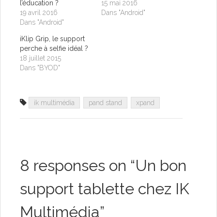
l’éducation ?
15 mai 2016
19 avril 2016
Dans "Android"
Dans "Android"
iKlip Grip, le support
perche à selfie idéal ?
18 juillet 2015
Dans "BYOD"
ik multimédia
pand stand
xpand
8 responses on “
Un bon
support tablette chez IK
Multimédia
”