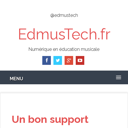
Skip
to
@edmustech
main
content
EdmusTech.fr
Numérique en éducation musicale
MENU
Un bon support