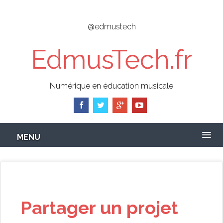
Skip
to
@edmustech
main
content
EdmusTech.fr
Numérique en éducation musicale
MENU
Partager un projet