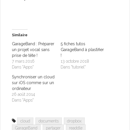
Similaire
GarageBand : Préparer
5 fiches tutos
un projet vocal sans
GarageBand à plastifier
prise de tête !
!
7 mars 2016
13 octobre 2018
Dans "Apps"
Dans "tutoriel"
Synchroniser un cloud
sur iOS comme sur un
ordinateur
26 août 2014
Dans "Apps"
cloud
documents
dropbox
GarageBand
partager
readdle