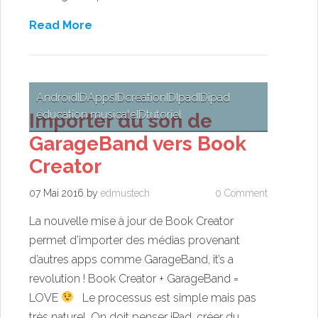
Read More
Android
ID
Apps
ID
création
ID
Ipad
ID
ipad
éducation musicale
ID
tutoriel
Importer du son de
GarageBand vers Book
Creator
07 Mai 2016
by
edmustech
0 Comment
La nouvelle mise à jour de Book Creator
permet d’importer des médias provenant
d’autres apps comme GarageBand, it’s a
revolution ! Book Creator + GarageBand =
LOVE
Le processus est simple mais pas
très naturel. On doit penser iPad…créer du