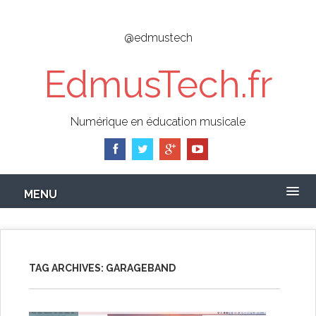
Skip
to
@edmustech
main
content
EdmusTech.fr
Numérique en éducation musicale
MENU
TAG ARCHIVES:
GARAGEBAND