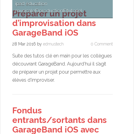
ipad éducation
musicale
ID
production
ID
tutoriel
Préparer un projet
d’improvisation dans
GarageBand iOS
28 Mar 2016
by
edmustech
0 Comment
Suite des tutos clé en main pour les collègues
découvrant GarageBand. Aujourd’hui il s’agit
de préparer un projet pour permettre aux
élèves d’improviser.
Fondus
entrants/sortants dans
GarageBand iOS avec