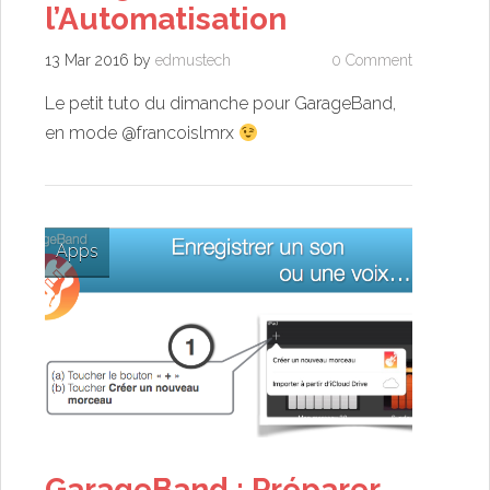
l’Automatisation
13 Mar 2016
by
edmustech
0 Comment
Le petit tuto du dimanche pour GarageBand,
en mode @francoislmrx
Apps
GarageBand : Préparer