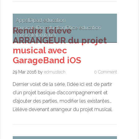
Apps
ID
ipad éducation
musicale
ID
production
ID
tice éducation
Rendre l’élève
musicale
ID
tutoriel
ARRANGEUR du projet
musical avec
GarageBand iOS
29 Mar 2016
by
edmustech
0 Comment
Dernier volet de la série, l’idée ici est de partir
d’un projet basique d’accompagnement et
d’ajouter des parties, modifier les existantes…
L’élève devenant arrangeur du projet musical.