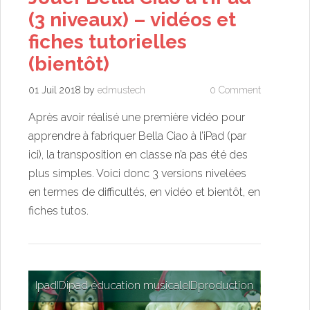
(3 niveaux) – vidéos et
fiches tutorielles
(bientôt)
01 Juil 2018
by
edmustech
0 Comment
Après avoir réalisé une première vidéo pour
apprendre à fabriquer Bella Ciao à l’iPad (par
ici), la transposition en classe n’a pas été des
plus simples. Voici donc 3 versions nivelées
en termes de difficultés, en vidéo et bientôt, en
fiches tutos.
Ipad
ID
ipad éducation musicale
ID
production