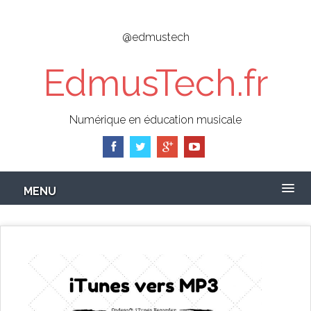
Skip
to
@edmustech
main
content
EdmusTech.fr
Numérique en éducation musicale
MENU