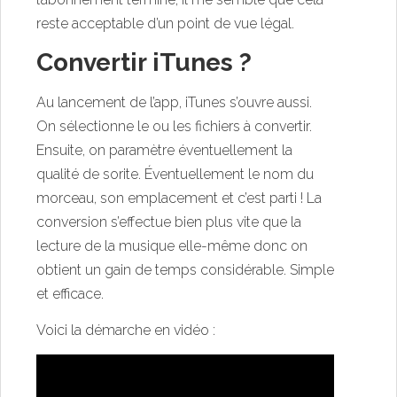
reste acceptable d’un point de vue légal.
Convertir iTunes ?
Au lancement de l’app, iTunes s’ouvre aussi.
On sélectionne le ou les fichiers à convertir.
Ensuite, on paramètre éventuellement la
qualité de sorite. Éventuellement le nom du
morceau, son emplacement et c’est parti ! La
conversion s’effectue bien plus vite que la
lecture de la musique elle-même donc on
obtient un gain de temps considérable. Simple
et efficace.
Voici la démarche en vidéo :