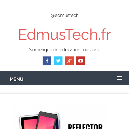
Skip
to
@edmustech
main
content
EdmusTech.fr
Numérique en éducation musicale
MENU