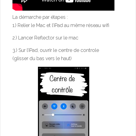
La démarche par étapes :
1.) Relier le Mac et l’iPad au même réseau wifi
2.) Lancer Reflector sur le mac
3.) Sur l’iPad, ouvrir le centre de controle
(glisser du bas vers le haut)