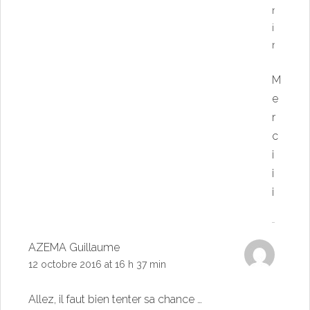
m
i
n
M
e
r
c
i
i
i
AZEMA Guillaume
12 octobre 2016 at 16 h 37 min
Allez, il faut bien tenter sa chance …