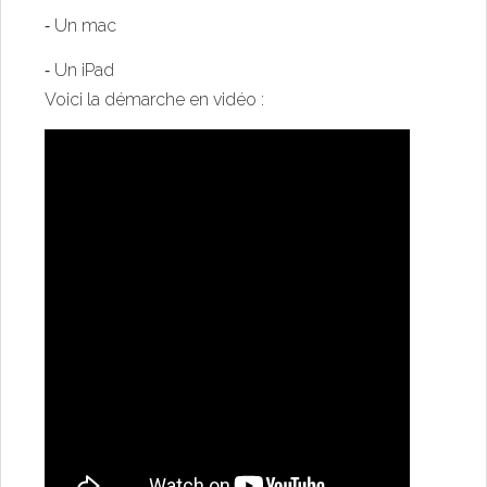
⁃ Un mac
⁃ Un iPad
Voici la démarche en vidéo :