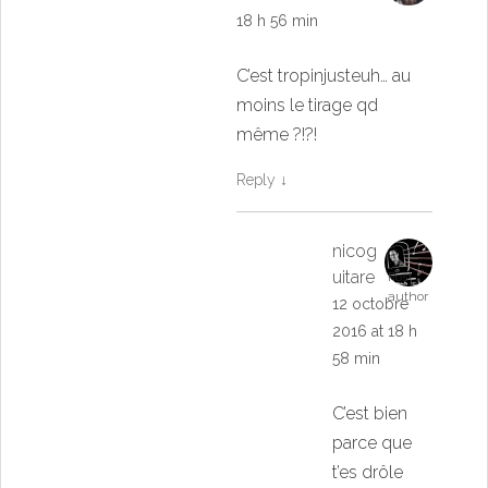
18 h 56 min
C’est tropinjusteuh… au
moins le tirage qd
même ?!?!
Reply
↓
nicog
uitare
Post
author
12 octobre
2016 at 18 h
58 min
C’est bien
parce que
t’es drôle