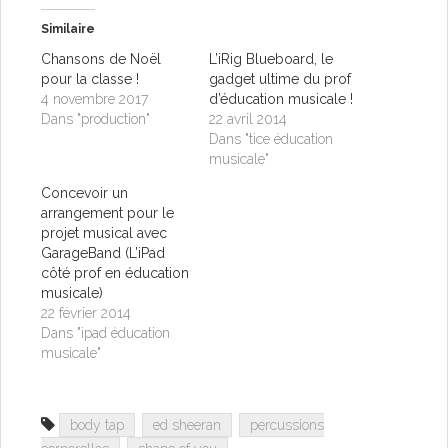
Similaire
Chansons de Noël
L’iRig Blueboard, le
pour la classe !
gadget ultime du prof
4 novembre 2017
d’éducation musicale !
Dans "production"
22 avril 2014
Dans "tice éducation
musicale"
Concevoir un
arrangement pour le
projet musical avec
GarageBand (L’iPad
côté prof en éducation
musicale)
22 février 2014
Dans "ipad éducation
musicale"
body tap
ed sheeran
percussions