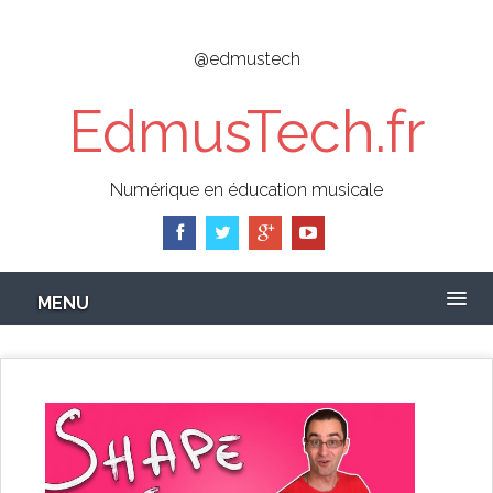
Skip
to
@edmustech
main
content
EdmusTech.fr
Numérique en éducation musicale
MENU