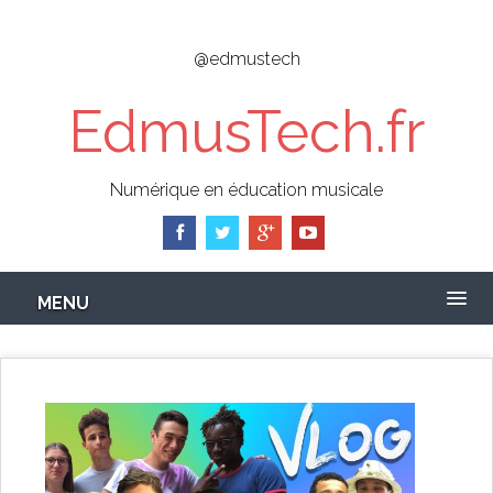
Skip
to
@edmustech
main
content
EdmusTech.fr
Numérique en éducation musicale
MENU