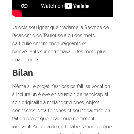
Je dois souligner que Madame la Rectrice de
l’académie de Toulouse a eu des mots
particulièrement encourageants et
bienveillants sur notre travail. Des mots plus
qu’appréciés !
Bilan
Même si le projet n’est pas parfait, sa vocation
à inclure un élève en situation de handicap et
son originalité à mélanger drones, objets
connectés, smartphones et soundpainting en
fait un projet que beaucoup nomment
innovant. Au-delà de cette labélisation, ce que