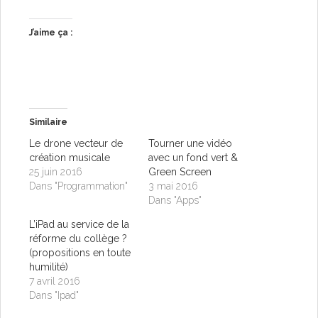
J’aime ça :
Similaire
Le drone vecteur de
Tourner une vidéo
création musicale
avec un fond vert &
25 juin 2016
Green Screen
Dans "Programmation"
3 mai 2016
Dans "Apps"
L’iPad au service de la
réforme du collège ?
(propositions en toute
humilité)
7 avril 2016
Dans "Ipad"