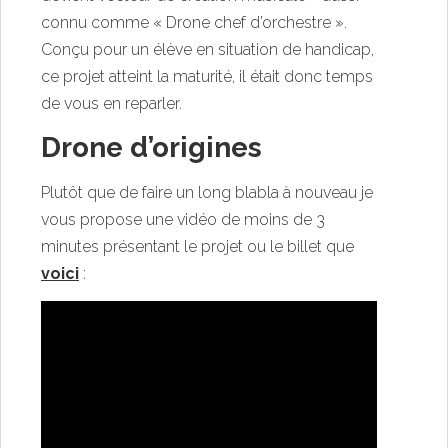
connu comme « Drone chef d’orchestre ».
Conçu pour un élève en situation de handicap,
ce projet atteint la maturité, il était donc temps
de vous en reparler.
Drone d’origines
Plutôt que de faire un long blabla à nouveau je
vous propose une vidéo de moins de 3
minutes présentant le projet ou le billet que
voici
: